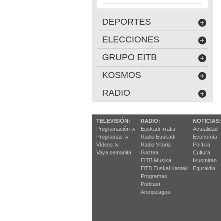
DEPORTES
ELECCIONES
GRUPO EITB
KOSMOS
RADIO
TELEVISIÓN:
RADIO:
NOTICIAS:
Programación tv
Euskadi Irratia
Actualidad
Programas tv
Radio Euskadi
Economía
Vídeos tv
Radio Vitoria
Política
Vaya semanita
Gaztea
Cultura
EITB Musika
Ikusmiran
EiTB Euskal Kantak
Eguraldia
Programas
Podcast
Artxipelagoa