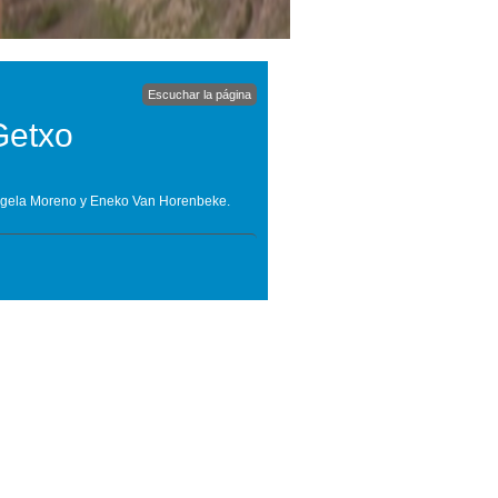
Escuchar la página
Getxo
Angela Moreno y Eneko Van Horenbeke.