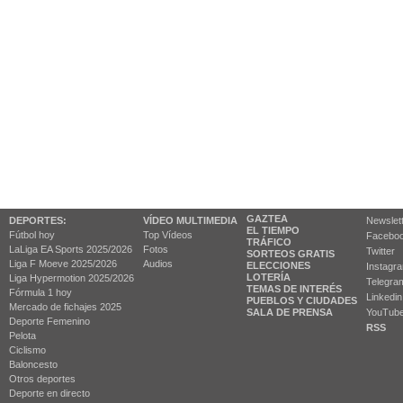
GAZTEA
DEPORTES:
VÍDEO MULTIMEDIA
Newslet
EL TIEMPO
Fútbol hoy
Top Vídeos
Facebo
TRÁFICO
LaLiga EA Sports 2025/2026
Fotos
Twitter
SORTEOS GRATIS
Liga F Moeve 2025/2026
Audios
ELECCIONES
Instagr
LOTERÍA
Liga Hypermotion 2025/2026
Telegra
TEMAS DE INTERÉS
Fórmula 1 hoy
Linkedin
PUEBLOS Y CIUDADES
Mercado de fichajes 2025
SALA DE PRENSA
YouTub
Deporte Femenino
RSS
Pelota
Ciclismo
Baloncesto
Otros deportes
Deporte en directo