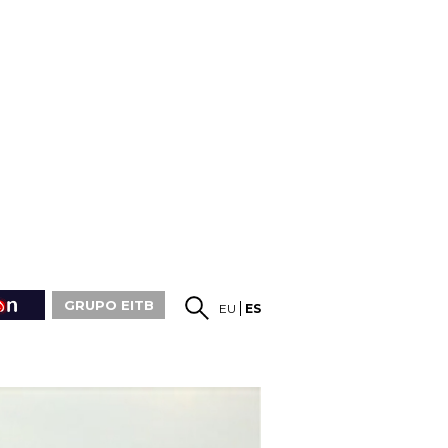
GRUPO EITB
EU
ES