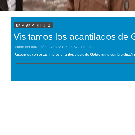
UN PLAN PERFECTO
Visitamos los acantilados de 
Última actualización:
22/07/2013
12:34
(UTC+2)
Paseamos con estas impresionantes vistas de
Getxo
junto con la actriz 