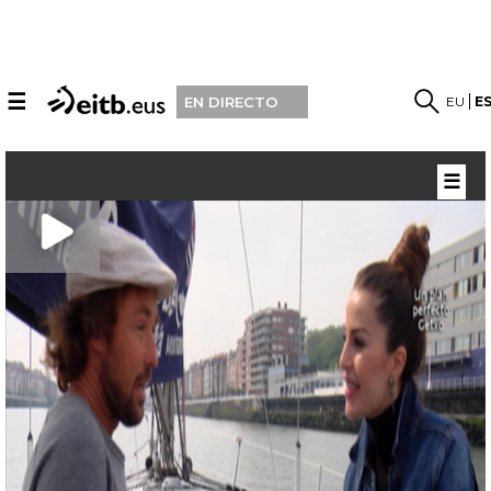
☰
EU
E
EN DIRECTO
☰