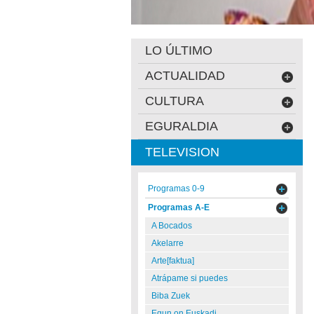
LO ÚLTIMO
ACTUALIDAD
CULTURA
EGURALDIA
TELEVISION
Programas 0-9
Programas A-E
A Bocados
Akelarre
Arte[faktua]
Atrápame si puedes
Biba Zuek
Egun on Euskadi