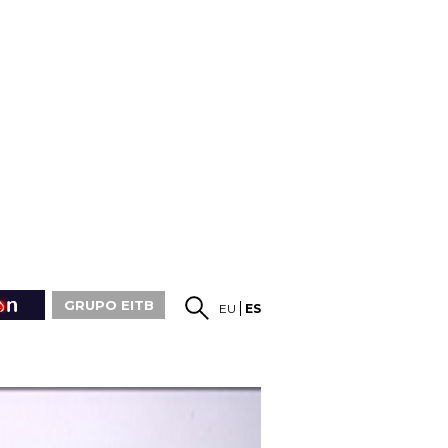
GRUPO EITB
EU
ES