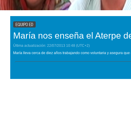
EQUIPO ED
María nos enseña el Aterpe d
Última actualización:
22/07/2013
10:48
(UTC+2)
María lleva cerca de diez años trabajando como voluntaria y asegura que 