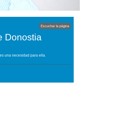
Escuchar la página
e Donostia
es una necesidad para ella.