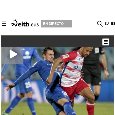
☰
EU
E
EN DIRECTO
☰