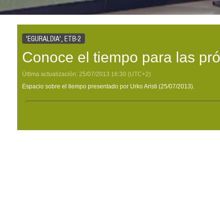
'EGURALDIA', ETB-2
Conoce el tiempo para las pr
Última actualización:
25/07/2013
16:30
(UTC+2)
Espacio sobre el tiempo presentado por Urko Aristi (25/07/2013).