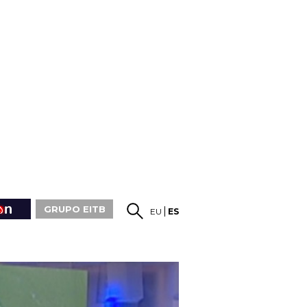
GRUPO EITB
EU
ES