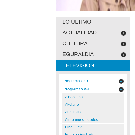
LO ÚLTIMO
ACTUALIDAD
CULTURA
EGURALDIA
TELEVISION
Programas 0-9
Programas A-E
A Bocados
Akelarre
Arte[faktua]
Atrápame si puedes
Biba Zuek
Egun on Euskadi