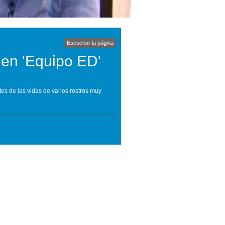
Escuchar la página
 en 'Equipo ED'
s de las vidas de varios rostros muy