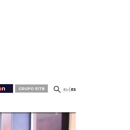
GRUPO EITB
EU
ES