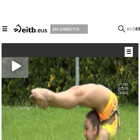
☰
EU
E
EN DIRECTO
☰