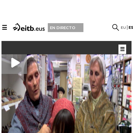
☰
EU
E
EN DIRECTO
☰