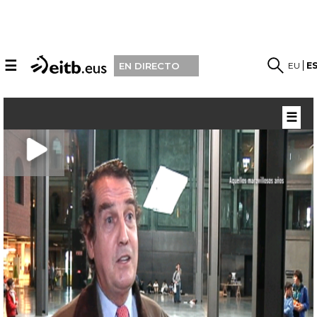
☰
EU
E
EN DIRECTO
☰