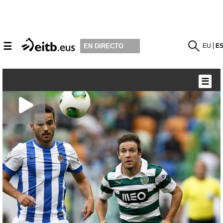
☰
EU
E
EN DIRECTO
☰