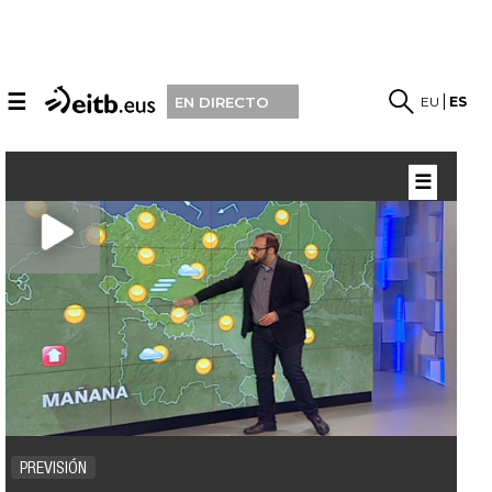
☰
EU
ES
EN DIRECTO
☰
PREVISIÓN