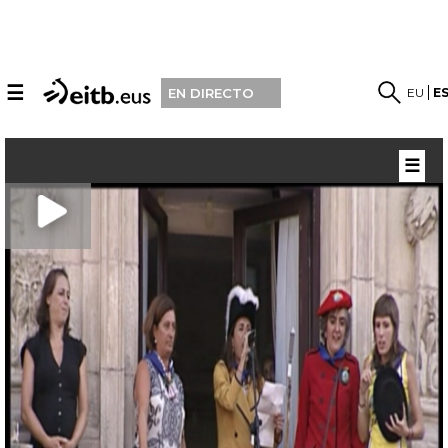
☰
EU
E
EN DIRECTO
☰