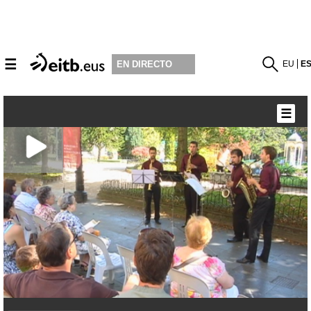
☰
EU
E
EN DIRECTO
☰