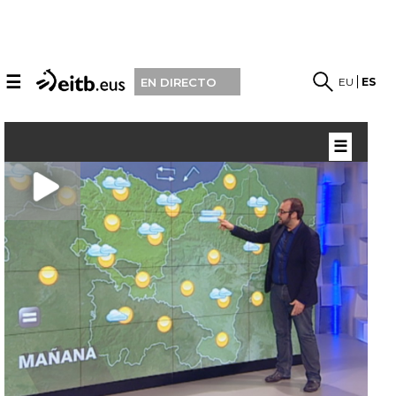
☰
EU
ES
EN DIRECTO
☰