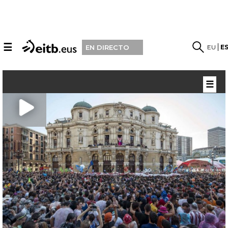
☰
EU
E
EN DIRECTO
☰