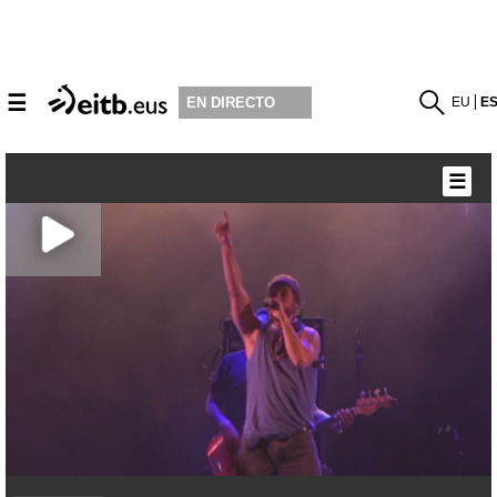
☰
EU
E
EN DIRECTO
☰