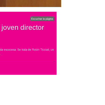
Escuchar la página
 joven director
a escocesa. Se trata de Robin Ticciati, un
.