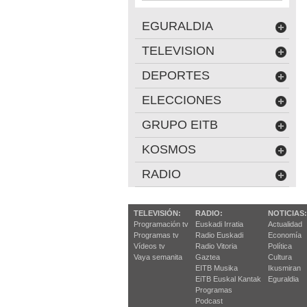
EGURALDIA
TELEVISION
DEPORTES
ELECCIONES
GRUPO EITB
KOSMOS
RADIO
TELEVISIÓN:
RADIO:
NOTICIAS:
Programación tv
Euskadi Irratia
Actualidad
Programas tv
Radio Euskadi
Economía
Vídeos tv
Radio Vitoria
Política
Vaya semanita
Gaztea
Cultura
EITB Musika
Ikusmiran
EiTB Euskal Kantak
Eguraldia
Programas
Podcast