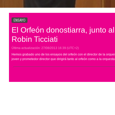
ENSAYO
El Orfeón donostiarra, junto al
Robin Ticciati
Última actualización:
27/08/2013
16:39
(UTC+2)
Hemos grabado uno de los ensayos del orfeón con el director de la orquest
joven y prometedor director que dirigirá tanto al orfeón como a la orquesta