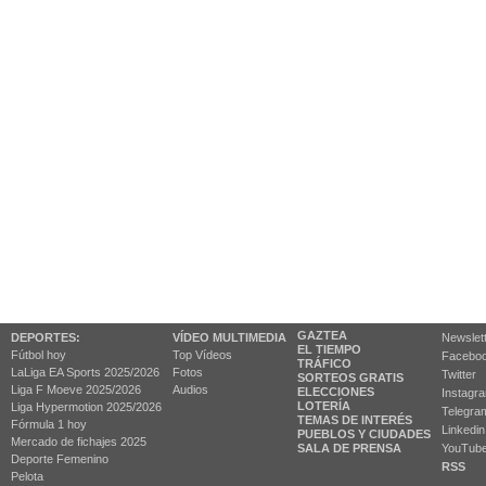
GAZTEA
DEPORTES:
VÍDEO MULTIMEDIA
Newslet
EL TIEMPO
Fútbol hoy
Top Vídeos
Facebo
TRÁFICO
LaLiga EA Sports 2025/2026
Fotos
Twitter
SORTEOS GRATIS
Liga F Moeve 2025/2026
Audios
ELECCIONES
Instagr
LOTERÍA
Liga Hypermotion 2025/2026
Telegra
TEMAS DE INTERÉS
Fórmula 1 hoy
Linkedin
PUEBLOS Y CIUDADES
Mercado de fichajes 2025
SALA DE PRENSA
YouTub
Deporte Femenino
RSS
Pelota