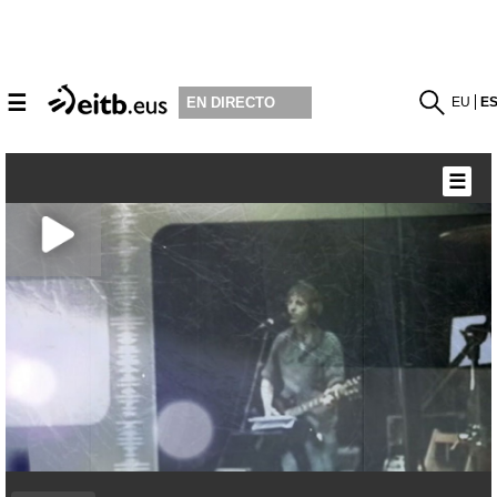
☰
EU
E
EN DIRECTO
☰