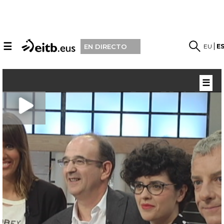
☰
EU
E
EN DIRECTO
☰