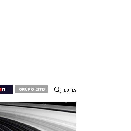
GRUPO EITB
EU
ES