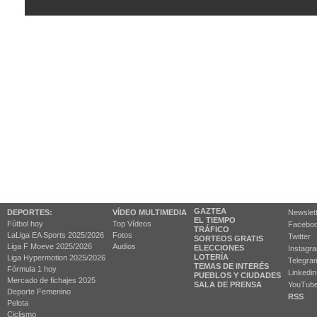
GAZTEA
DEPORTES:
VÍDEO MULTIMEDIA
Newslet
EL TIEMPO
Fútbol hoy
Top Vídeos
Facebo
TRÁFICO
LaLiga EA Sports 2025/2026
Fotos
Twitter
SORTEOS GRATIS
Liga F Moeve 2025/2026
Audios
ELECCIONES
Instagr
LOTERÍA
Liga Hypermotion 2025/2026
Telegra
TEMAS DE INTERÉS
Fórmula 1 hoy
Linkedin
PUEBLOS Y CIUDADES
Mercado de fichajes 2025
SALA DE PRENSA
YouTub
Deporte Femenino
RSS
Pelota
Ciclismo