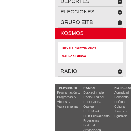
DEPORTES
ELECCIONES
GRUPO EITB
KOSMOS
Bizkaia Zientzia Plaza
Naukas Bilbao
RADIO
TELEVISIÓN:
RADIO:
NOTICIAS:
Programación tv
Euskadi Irratia
Actualidad
Programas tv
Radio Euskadi
Economía
Vídeos tv
Radio Vitoria
Política
Vaya semanita
Gaztea
Cultura
EITB Musika
Ikusmiran
EiTB Euskal Kantak
Eguraldia
Programas
Podcast
Artxipelagoa