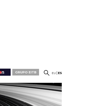
GRUPO EITB
EU
ES