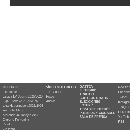
GAZTEA
DEPORTES:
VÍDEO MULTIMEDIA
Newslet
EL TIEMPO
Fútbol hoy
Top Vídeos
Facebo
TRÁFICO
LaLiga EA Sports 2025/2026
Fotos
Twitter
SORTEOS GRATIS
Liga F Moeve 2025/2026
Audios
ELECCIONES
Instagr
LOTERÍA
Liga Hypermotion 2025/2026
Telegra
TEMAS DE INTERÉS
Fórmula 1 hoy
Linkedin
PUEBLOS Y CIUDADES
Mercado de fichajes 2025
SALA DE PRENSA
YouTub
Deporte Femenino
RSS
Pelota
Ciclismo