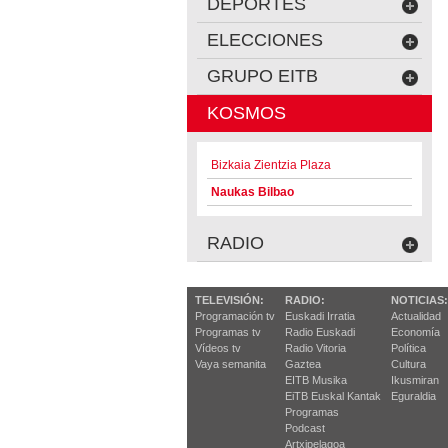
DEPORTES
ELECCIONES
GRUPO EITB
KOSMOS
Bizkaia Zientzia Plaza
Naukas Bilbao
RADIO
TELEVISIÓN:
RADIO:
NOTICIAS:
Programación tv
Euskadi Irratia
Actualidad
Programas tv
Radio Euskadi
Economía
Vídeos tv
Radio Vitoria
Política
Vaya semanita
Gaztea
Cultura
EITB Musika
Ikusmiran
EiTB Euskal Kantak
Eguraldia
Programas
Podcast
Artxipelagoa