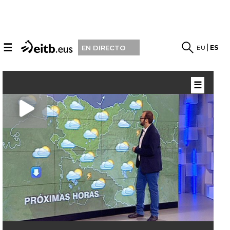
☰
EU
ES
EN DIRECTO
☰