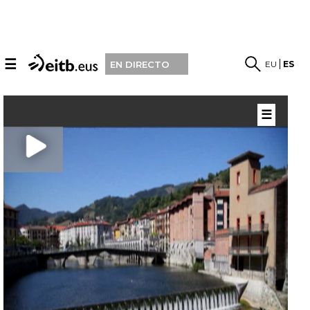
☰
EU
ES
EN DIRECTO
☰