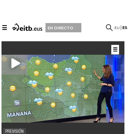
☰
EU
ES
EN DIRECTO
☰
PREVISIÓN