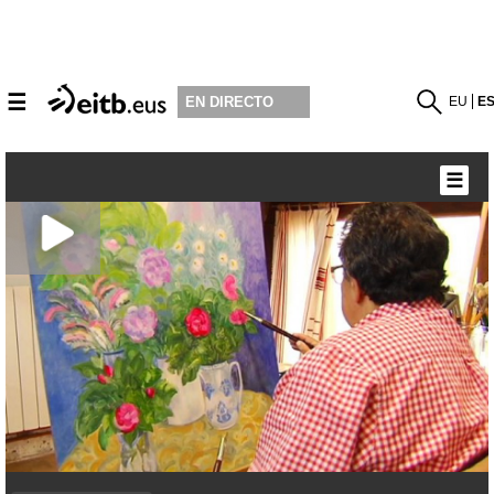
☰
EU
E
EN DIRECTO
☰