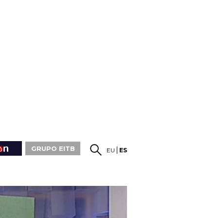
GRUPO EITB
EU
ES