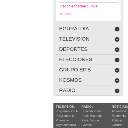
Recomendación cultural
Korrika
EGURALDIA
TELEVISION
DEPORTES
ELECCIONES
GRUPO EITB
KOSMOS
RADIO
TELEVISIÓN:
RADIO:
NOTICIAS:
Programación tv
Euskadi Irratia
Actualidad
Programas tv
Radio Euskadi
Economía
Vídeos tv
Radio Vitoria
Política
Vaya semanita
Gaztea
Cultura