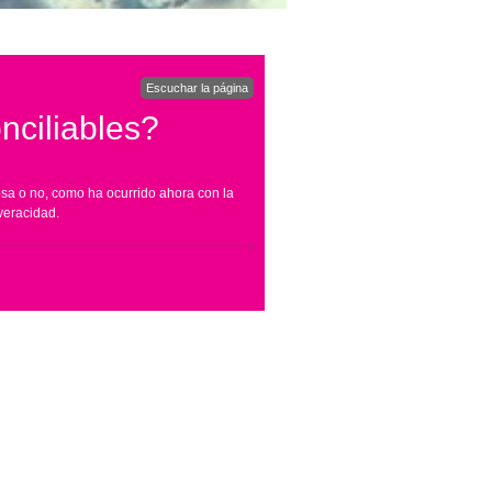
Escuchar la página
nciliables?
osa o no, como ha ocurrido ahora con la
veracidad.