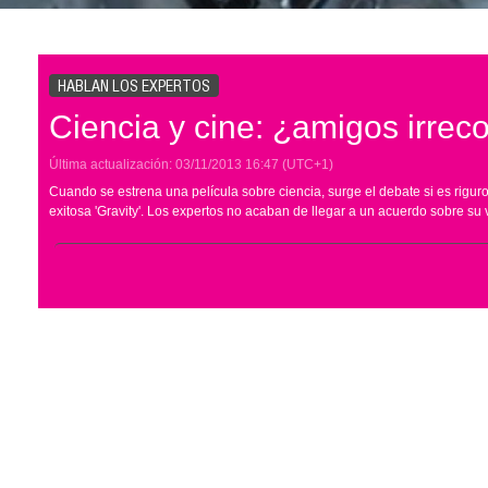
HABLAN LOS EXPERTOS
Ciencia y cine: ¿amigos irreco
Última actualización:
03/11/2013
16:47
(UTC+1)
Cuando se estrena una película sobre ciencia, surge el debate si es rigur
exitosa 'Gravity'. Los expertos no acaban de llegar a un acuerdo sobre su 