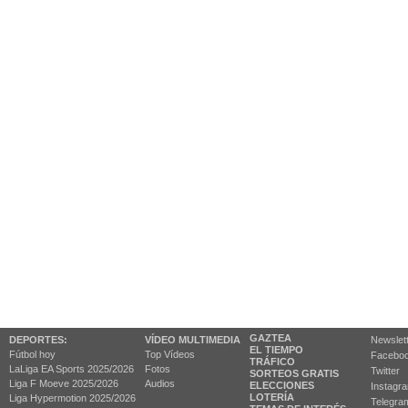
GAZTEA
DEPORTES:
VÍDEO MULTIMEDIA
Newslet
EL TIEMPO
Fútbol hoy
Top Vídeos
Facebo
TRÁFICO
LaLiga EA Sports 2025/2026
Fotos
Twitter
SORTEOS GRATIS
Liga F Moeve 2025/2026
Audios
ELECCIONES
Instagr
LOTERÍA
Liga Hypermotion 2025/2026
Telegra