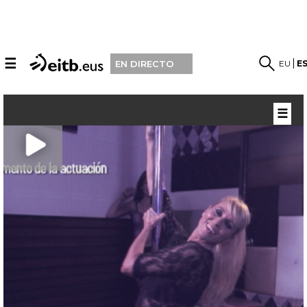
☰
EU
E
EN DIRECTO
☰