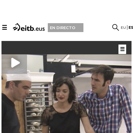
☰
EU
E
EN DIRECTO
☰