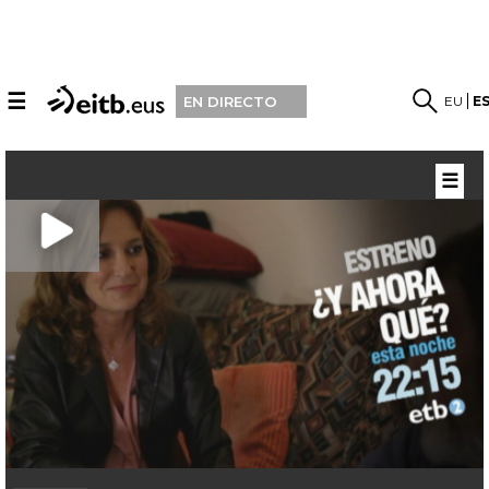
☰
EU
E
EN DIRECTO
☰