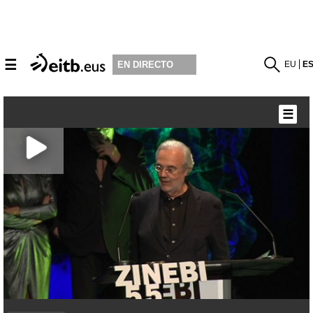
☰
EU
E
EN DIRECTO
☰