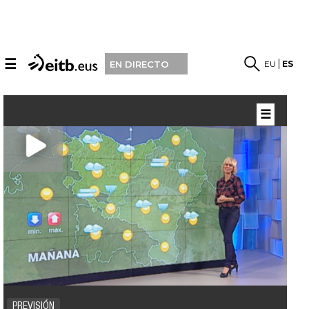
☰
EU
ES
EN DIRECTO
☰
PREVISIÓN