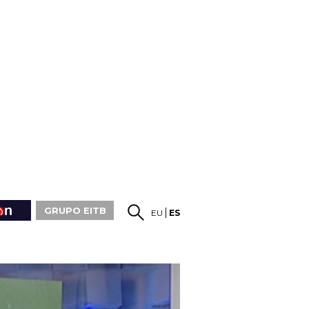
GRUPO EITB
EU
ES