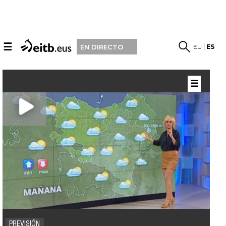
☰
EU
ES
EN DIRECTO
☰
PREVISIÓN