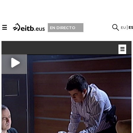
☰
EU
E
EN DIRECTO
☰