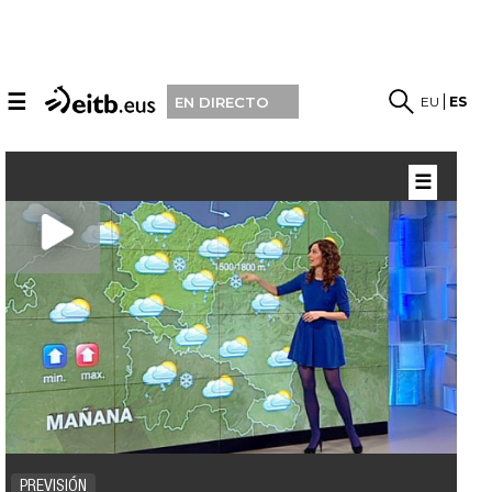
☰
EU
ES
EN DIRECTO
☰
PREVISIÓN