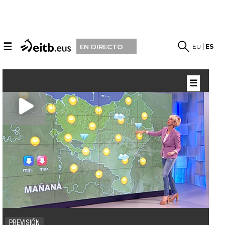
☰
EU
ES
EN DIRECTO
☰
PREVISIÓN