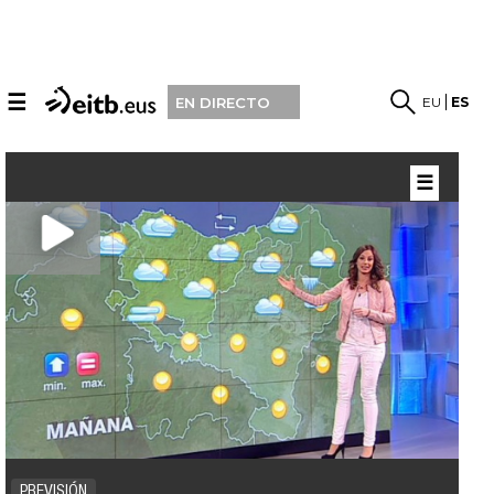
☰
EU
ES
EN DIRECTO
☰
PREVISIÓN