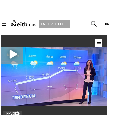
☰
EU
ES
EN DIRECTO
☰
PREVISIÓN