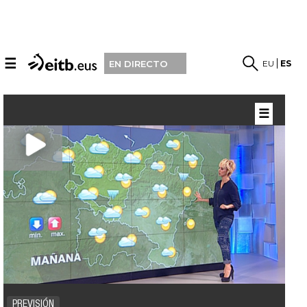
☰
EU
ES
EN DIRECTO
☰
PREVISIÓN