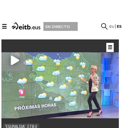
☰
EU
ES
EN DIRECTO
☰
'EGURALDIA', ETB-2