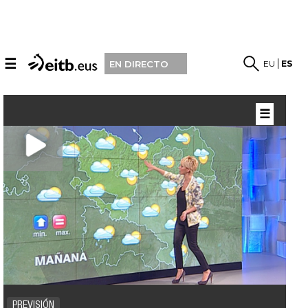
☰
EU
ES
EN DIRECTO
☰
PREVISIÓN