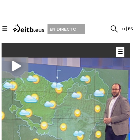
☰
EU
ES
EN DIRECTO
☰