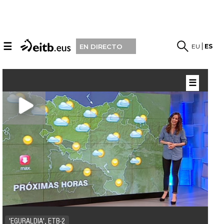
☰
EU
ES
EN DIRECTO
☰
'EGURALDIA', ETB-2