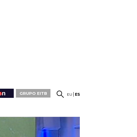
GRUPO EITB
EU
ES