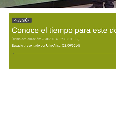
PREVISIÓN
Conoce el tiempo para este 
Última actualización:
28/06/2014
22:30
(UTC+2)
Espacio presentado por Urko Aristi. (28/06/2014)