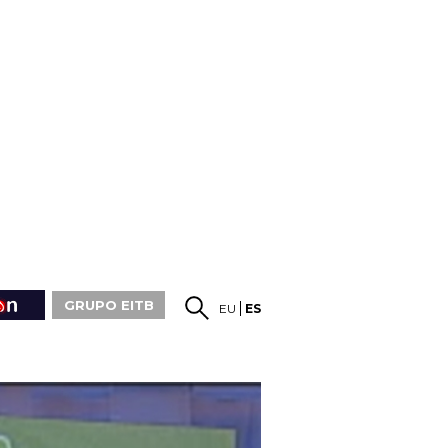
GRUPO EITB
EU
ES