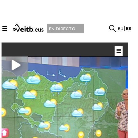
☰
EU
ES
EN DIRECTO
☰