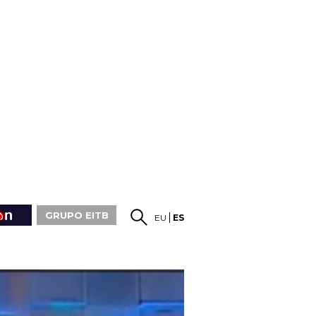
GRUPO EITB
EU
ES