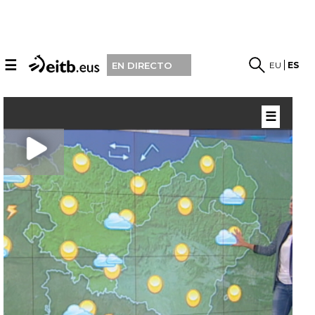
☰
EU
ES
EN DIRECTO
☰