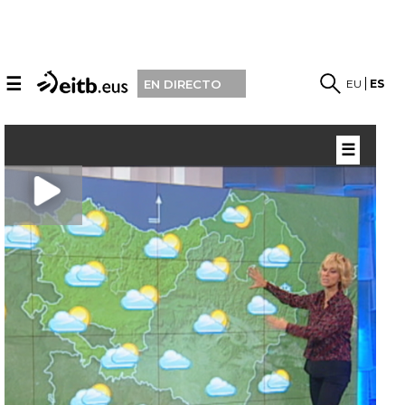
☰
EU
ES
EN DIRECTO
☰